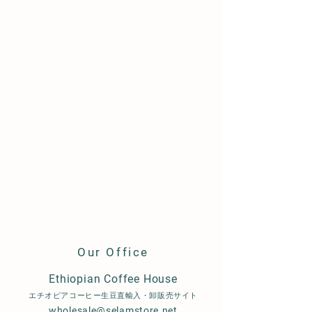
AMBESSA JAPAN 2024
AMBESSA JAPA
Our Office
決勝大会が行われました
予選大会が行わ
Ethiopian Coffee House
エチオピアコーヒー生豆直輸入・卸販売サイト
wholesale@selamstore.net