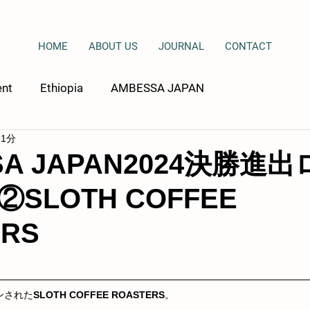
HOME
ABOUT US
JOURNAL
CONTACT
ent
Ethiopia
AMBESSA JAPAN
 1分
SA JAPAN2024決勝進
SLOTH COFFEE
ERS
ンされた
SLOTH COFFEE ROASTERS
。