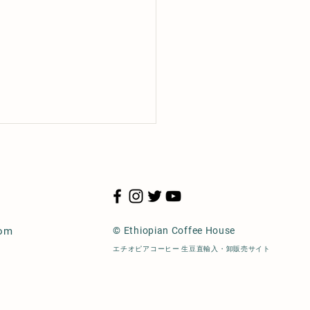
oom
© Ethiopian Coffee House
エチオピアコーヒー 生豆直輸入・卸販売サイト
ESSA JAPAN 2024予選
が行われました