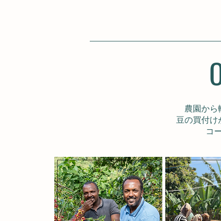
O
農園から
豆の買付け
コ