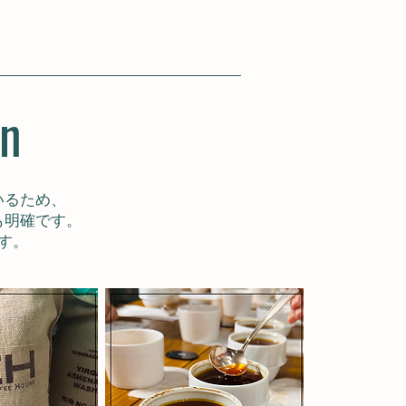
in
いるため、
も明確です。
す。