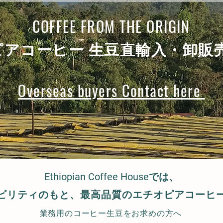
COFFEE FROM THE ORIGIN
ピアコーヒー 生豆直輸入・卸販
Overseas buyers C
ontact here
Ethiopian Coffee Houseでは、
ビリティのもと、最高品質のエチオピアコーヒ
業務用のコーヒー生豆をお求めの方へ